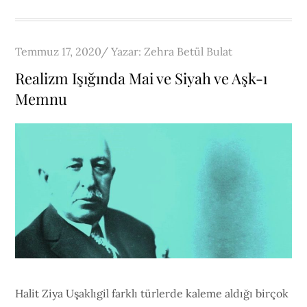
Posted
Temmuz 17, 2020
Yazar:
Zehra Betül Bulat
on
Realizm Işığında Mai ve Siyah ve Aşk-ı
Memnu
Halit Ziya Uşaklıgil farklı türlerde kaleme aldığı birçok