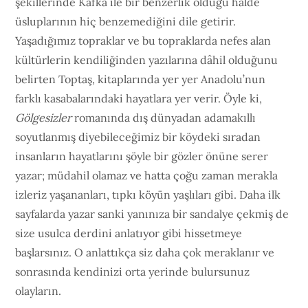
şekillerinde Kafka ile bir benzerlik olduğu hâlde
üsluplarının hiç benzemediğini dile getirir.
Yaşadığımız topraklar ve bu topraklarda nefes alan
kültürlerin kendiliğinden yazılarına dâhil olduğunu
belirten Toptaş, kitaplarında yer yer Anadolu’nun
farklı kasabalarındaki hayatlara yer verir. Öyle ki,
Gölgesizler
romanında dış dünyadan adamakıllı
soyutlanmış diyebileceğimiz bir köydeki sıradan
insanların hayatlarını şöyle bir gözler önüne serer
yazar; müdahil olamaz ve hatta çoğu zaman merakla
izleriz yaşananları, tıpkı köyün yaşlıları gibi. Daha ilk
sayfalarda yazar sanki yanınıza bir sandalye çekmiş de
size usulca derdini anlatıyor gibi hissetmeye
başlarsınız. O anlattıkça siz daha çok meraklanır ve
sonrasında kendinizi orta yerinde bulursunuz
olayların.