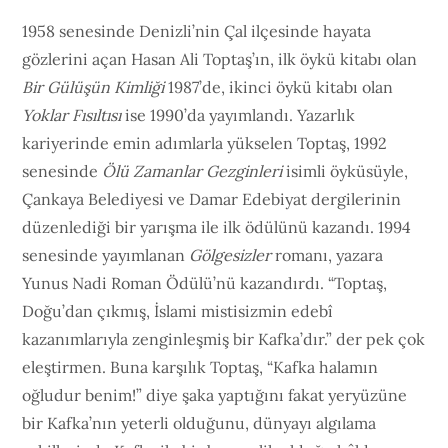
1958 senesinde Denizli’nin Çal ilçesinde hayata
gözlerini açan Hasan Ali Toptaş’ın, ilk öykü kitabı olan
Bir Gülüşün Kimliği
1987’de, ikinci öykü kitabı olan
Yoklar Fısıltısı
ise 1990’da yayımlandı. Yazarlık
kariyerinde emin adımlarla yükselen Toptaş, 1992
senesinde
Ölü Zamanlar Gezginleri
isimli öyküsüyle,
Çankaya Belediyesi ve Damar Edebiyat dergilerinin
düzenlediği bir yarışma ile ilk ödülünü kazandı. 1994
senesinde yayımlanan
Gölgesizler
romanı, yazara
Yunus Nadi Roman Ödülü’nü kazandırdı. “Toptaş,
Doğu’dan çıkmış, İslami mistisizmin edebî
kazanımlarıyla zenginleşmiş bir Kafka’dır.” der pek çok
eleştirmen. Buna karşılık Toptaş, “Kafka halamın
oğludur benim!” diye şaka yaptığını fakat yeryüzüne
bir Kafka’nın yeterli olduğunu, dünyayı algılama