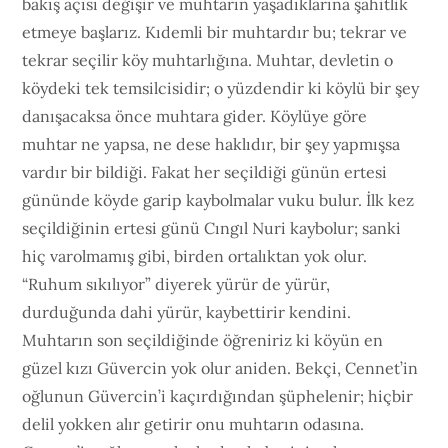
bakış açısı değişir ve muhtarın yaşadıklarına şahitlik
etmeye başlarız. Kıdemli bir muhtardır bu; tekrar ve
tekrar seçilir köy muhtarlığına. Muhtar, devletin o
köydeki tek temsilcisidir; o yüzdendir ki köylü bir şey
danışacaksa önce muhtara gider. Köylüye göre
muhtar ne yapsa, ne dese haklıdır, bir şey yapmışsa
vardır bir bildiği. Fakat her seçildiği günün ertesi
gününde köyde garip kaybolmalar vuku bulur. İlk kez
seçildiğinin ertesi günü Cıngıl Nuri kaybolur; sanki
hiç varolmamış gibi, birden ortalıktan yok olur.
“Ruhum sıkılıyor” diyerek yürür de yürür,
durduğunda dahi yürür, kaybettirir kendini.
Muhtarın son seçildiğinde öğreniriz ki köyün en
güzel kızı Güvercin yok olur aniden. Bekçi, Cennet’in
oğlunun Güvercin’i kaçırdığından şüphelenir; hiçbir
delil yokken alır getirir onu muhtarın odasına.