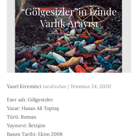
“Gölgesizler”in İzinde
Varlık Arayışı
Posted
Yazel Kiremitci
tarafından
Temmuz 24, 2020
on
Eser adı: Gölgesizler
Yazar: Hasan Ali Toptaş
Türü: Roman
Yayınevi: İletişim
Basım Tarihi: Ekim 2008