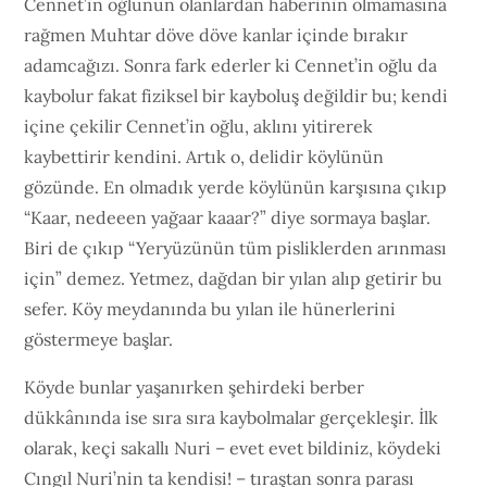
Cennet’in oğlunun olanlardan haberinin olmamasına
rağmen Muhtar döve döve kanlar içinde bırakır
adamcağızı. Sonra fark ederler ki Cennet’in oğlu da
kaybolur fakat fiziksel bir kayboluş değildir bu; kendi
içine çekilir Cennet’in oğlu, aklını yitirerek
kaybettirir kendini. Artık o, delidir köylünün
gözünde. En olmadık yerde köylünün karşısına çıkıp
“Kaar, nedeeen yağaar kaaar?” diye sormaya başlar.
Biri de çıkıp “Yeryüzünün tüm pisliklerden arınması
için” demez. Yetmez, dağdan bir yılan alıp getirir bu
sefer. Köy meydanında bu yılan ile hünerlerini
göstermeye başlar.
Köyde bunlar yaşanırken şehirdeki berber
dükkânında ise sıra sıra kaybolmalar gerçekleşir. İlk
olarak, keçi sakallı Nuri – evet evet bildiniz, köydeki
Cıngıl Nuri’nin ta kendisi! – tıraştan sonra parası