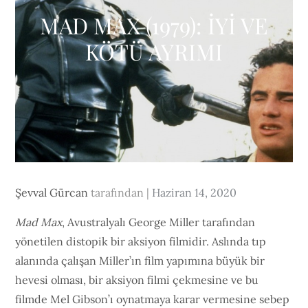
MAD MAX (1979): İYİ VE
KÖTÜ AYRIMI
Posted
Şevval Gürcan
tarafından
Haziran 14, 2020
on
Mad Max
, Avustralyalı George Miller tarafından
yönetilen distopik bir aksiyon filmidir. Aslında tıp
alanında çalışan Miller’ın film yapımına büyük bir
hevesi olması, bir aksiyon filmi çekmesine ve bu
filmde Mel Gibson’ı oynatmaya karar vermesine sebep