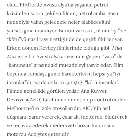
oldu. 1970’lerde Avustralya’da yaşanan petrol
krizinden sonra çekilen filmin, petrol ambargosu
nedeniyle yakın gelecekte neler olabileceğini
yansıttığına inanılıyor. Bunun yarı sıra, filmin “iyi” ve
“kötü”yü nasıl tasvir ettiğinde de çeşitli fikirler var.
Erken dönem Kovboy filmlerinde olduğu gibi,
Mad
Max
ıssız bir Avustralya arazisinde geçen, “yasa” ile
“kanunsuz” arasındaki mücadeleyi tasvir eder. Film
boyunca karşılaştığımız karakterlerin hepsi ya “iyi
insanlar”dır ya da onların çatıştığı “kötü insanlar”.
Filmde genellikle görülen yollar, Ana Kuvvet
Devriyesi(AKD) tarafından denetlenip kontrol edilen
Melbourne’un izole otoyollarıdır. AKD’nin asıl
düşmanı; zarar vererek, çalarak, inciterek, öldürerek
ve tecavüz ederek medeniyeti bozan kanunsuz
motorcu Acolytes çetesidir.